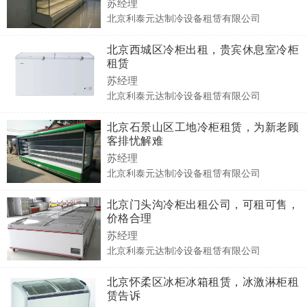
苏经理
北京利泰元达制冷设备租赁有限公司
北京西城区冷柜出租，贵宾休息室冷柜
租赁
苏经理
北京利泰元达制冷设备租赁有限公司
北京石景山区工地冷柜租赁，为新老顾
客排忧解难
苏经理
北京利泰元达制冷设备租赁有限公司
北京门头沟冷柜出租公司，可租可售，
价格合理
苏经理
北京利泰元达制冷设备租赁有限公司
北京怀柔区冰柜冰箱租赁，冰激淋柜租
赁告诉