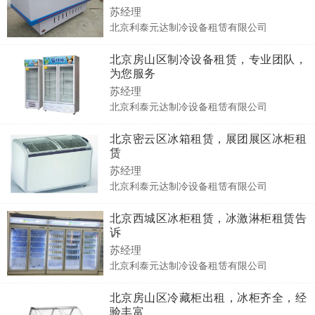
苏经理
北京利泰元达制冷设备租赁有限公司
北京房山区制冷设备租赁，专业团队，
为您服务
苏经理
北京利泰元达制冷设备租赁有限公司
北京密云区冰箱租赁，展团展区冰柜租
赁
苏经理
北京利泰元达制冷设备租赁有限公司
北京西城区冰柜租赁，冰激淋柜租赁告
诉
苏经理
北京利泰元达制冷设备租赁有限公司
北京房山区冷藏柜出租，冰柜齐全，经
验丰富