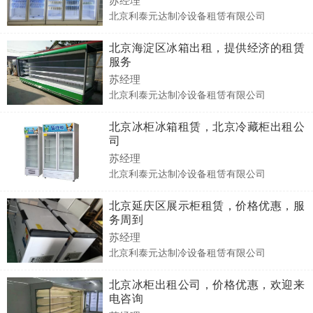
北京利泰元达制冷设备租赁有限公司
北京海淀区冰箱出租，提供经济的租赁
服务
苏经理
北京利泰元达制冷设备租赁有限公司
北京冰柜冰箱租赁，北京冷藏柜出租公
司
苏经理
北京利泰元达制冷设备租赁有限公司
北京延庆区展示柜租赁，价格优惠，服
务周到
苏经理
北京利泰元达制冷设备租赁有限公司
北京冰柜出租公司，价格优惠，欢迎来
电咨询