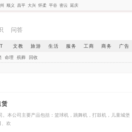
州
顺义
昌平
大兴
怀柔
平谷
密云
延庆
识
问答
IT
文教
旅游
生活
服务
工商
商务
广告
锁
命理
殡葬
回收
租赁
司。本公司主要产品包括：篮球机，跳舞机，打鼓机，儿童城堡，
日、欢