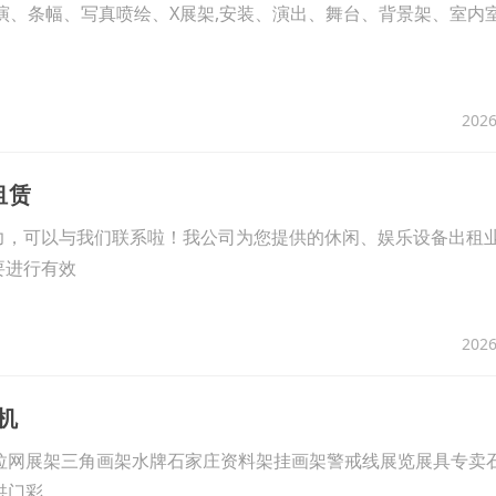
、条幅、写真喷绘、X展架,安装、演出、舞台、背景架、室内室
2026
租赁
力，可以与我们联系啦！我公司为您提供的休闲、娱乐设备出租
要进行有效
2026
机
拉网展架三角画架水牌石家庄资料架挂画架警戒线展览展具专卖
拱门彩