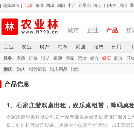
[ 选择城市 ]
北京
东城
西城
朝阳
丰台
石景山
海淀
门头沟
房山
通
城市
企业
产品
知
工业
农业
房产
汽车
家居
服饰
日用
服务:
家政
维修
清洁
疏通
搬家
运输
婚介
婚庆
职介
开
婚庆:
婚庆
婚纱摄影
婚庆用品
婚纱
产品信息
1、石家庄游戏桌出租，娱乐桌租赁，筹码桌
石家庄施华美有限公司,是一家专业娱乐设备租赁推广服务公
机，娃娃机等游艺设备。承接大小型嘉年华活动、员工家庭