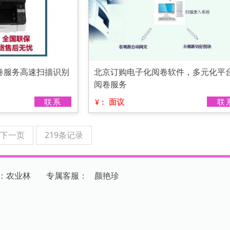
卷服务高速扫描识别
北京订购电子化阅卷软件，多元化平
阅卷服务
联系
面议
联
¥：
下一页
219条记录
：农业林
专
属
客
服
：
颜艳珍