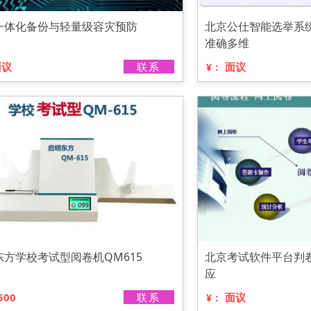
一体化备份与轻量级容灾预防
北京公仕智能选举系
准确多维
面议
联系
面议
¥：
东方学校考试型阅卷机QM615
北京考试软件平台判
应
500
联系
面议
¥：