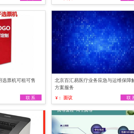
用选票机可租可售
北京百汇易医疗业务应急与运维保障
方案服务
联系
面议
联
¥：