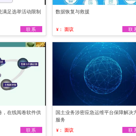
统满足选举活动限制
数据恢复与救援
联系
面议
联
¥：
卷，在线阅卷软件供
国土业务涉密应急运维平台保障解决
服务
联系
面议
联
¥：