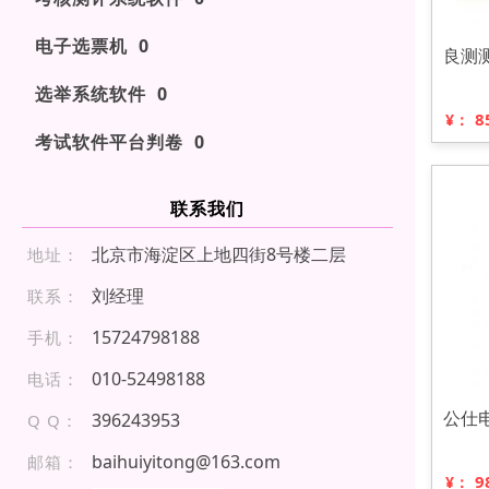
电子选票机 0
良测
选举系统软件 0
8
¥：
考试软件平台判卷 0
联系我们
北京市海淀区上地四街8号楼二层
地址：
刘经理
联系：
157 24 798 1 88
手机：
01 0-5 2 498 1 88
电话：
公仕
396243953
Q Q：
baihuiyitong@163.com
邮箱：
9
¥：