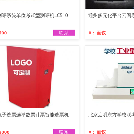
测评系统单位考试型测评机LC510
通州多元化平台云阅
500
联系
面议
¥：
电子选票选举数票计票智能选票机
北京启明东方学校联
8000
联系
面议
¥：