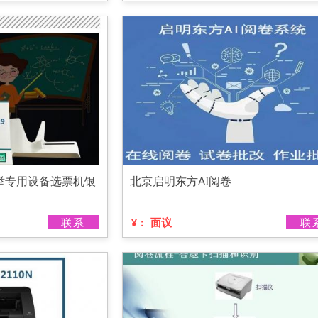
举专用设备选票机银
北京启明东方AI阅卷
联系
面议
联
¥：