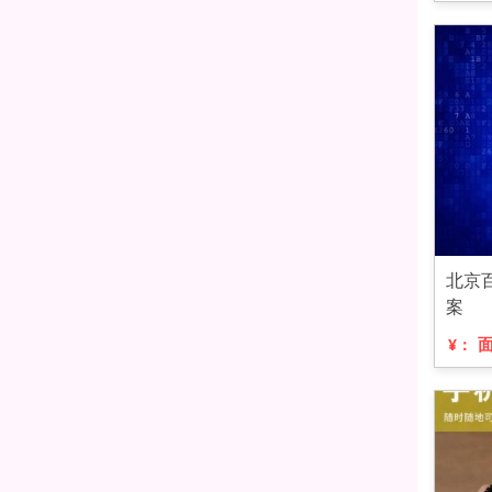
北京
案
¥：