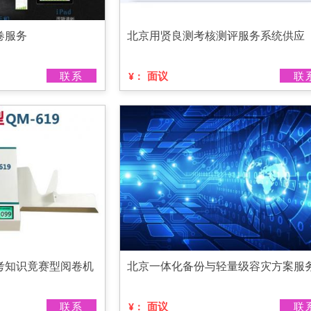
卷服务
北京用贤良测考核测评服务系统供应
联系
面议
联
¥：
考知识竟赛型阅卷机
北京一体化备份与轻量级容灾方案服
联系
面议
联
¥：