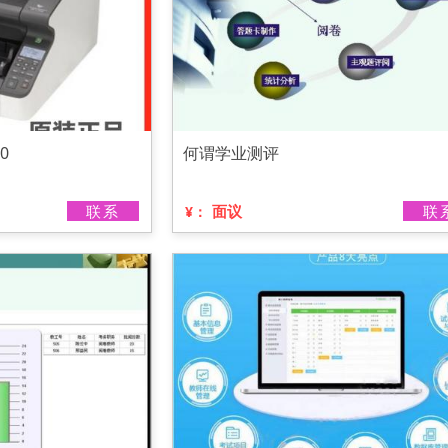
0
何谓学业测评
联系
面议
联
¥：